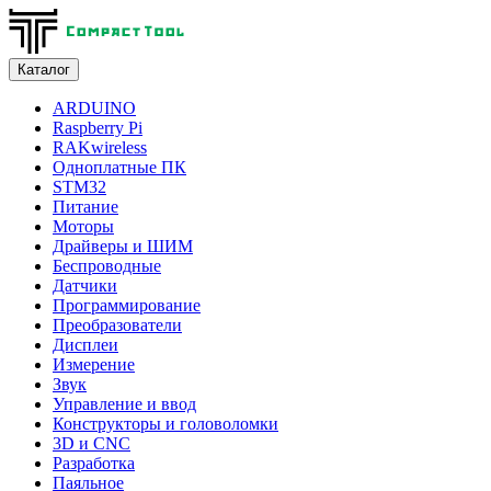
Каталог
ARDUINO
Raspberry Pi
RAKwireless
Одноплатные ПК
STM32
Питание
Моторы
Драйверы и ШИМ
Беспроводные
Датчики
Программирование
Преобразователи
Дисплеи
Измерение
Звук
Управление и ввод
Конструкторы и головоломки
3D и CNC
Разработка
Паяльное