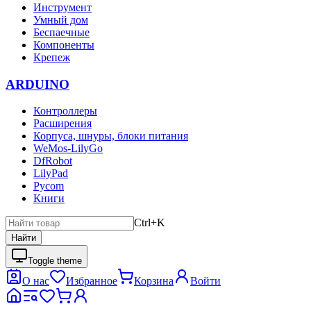
Инструмент
Умный дом
Беспаечные
Компоненты
Крепеж
ARDUINO
Контроллеры
Расширения
Корпуса, шнуры, блоки питания
WeMos-LilyGo
DfRobot
LilyPad
Pycom
Книги
Ctrl+K
Найти
Toggle theme
О нас
Избранное
Корзина
Войти