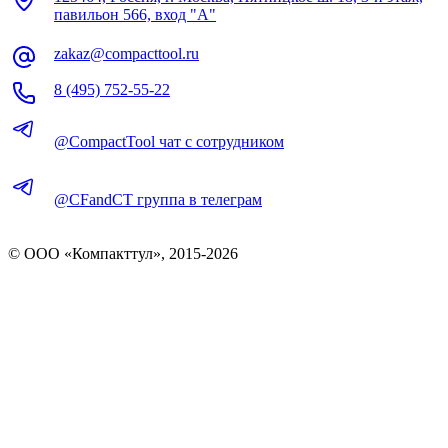
павильон 566, вход "А"
zakaz@compacttool.ru
8 (495) 752-55-22
@CompactTool чат с сотрудником
@CFandCT группа в телеграм
© OOO «Компакттул», 2015-
2026