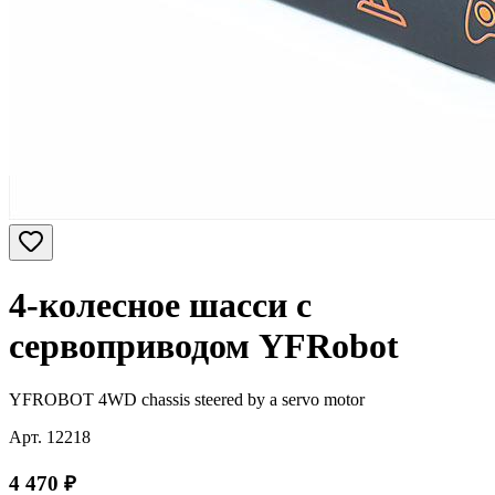
4-колесное шасси с
сервоприводом YFRobot
YFROBOT 4WD chassis steered by a servo motor
Арт.
12218
4 470
₽