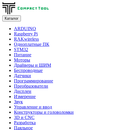
Каталог
ARDUINO
Raspberry Pi
RAKwireless
Одноплатные ПК
STM32
Питание
Моторы
Драйверы и ШИМ
Беспроводные
Датчики
Программирование
Преобразователи
Дисплеи
Измерение
Звук
Управление и ввод
Конструкторы и головоломки
3D и CNC
Разработка
Паяльное