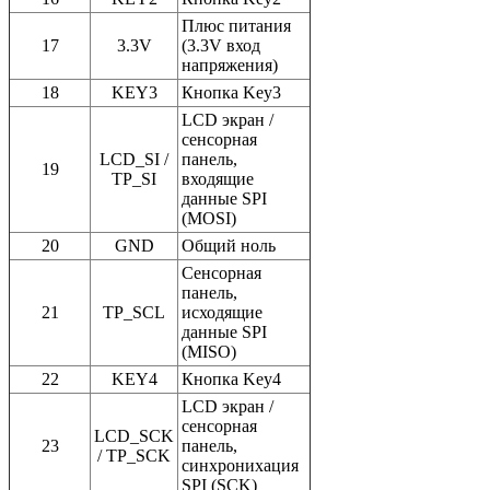
Плюс питания
17
3.3V
(3.3V вход
напряжения)
18
KEY3
Кнопка Key3
LCD экран /
сенсорная
LCD_SI /
панель,
19
TP_SI
входящие
данные SPI
(MOSI)
20
GND
Общий ноль
Cенсорная
панель,
21
TP_SCL
исходящие
данные SPI
(MISO)
22
KEY4
Кнопка Key4
LCD экран /
сенсорная
LCD_SCK
23
панель,
/ TP_SCK
синхронихация
SPI (SCK)