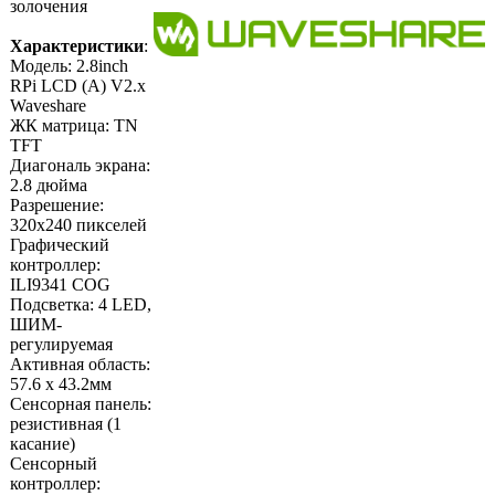
золочения
Характеристики
:
Модель: 2.8inch
RPi LCD (A) V2.x
Waveshare
ЖК матрица: TN
TFT
Диагональ экрана:
2.8 дюйма
Разрешение:
320х240 пикселей
Графический
контроллер:
ILI9341 COG
Подсветка: 4 LED,
ШИМ-
регулируемая
Активная область:
57.6 х 43.2мм
Сенсорная панель:
резистивная (1
касание)
Сенсорный
контроллер: