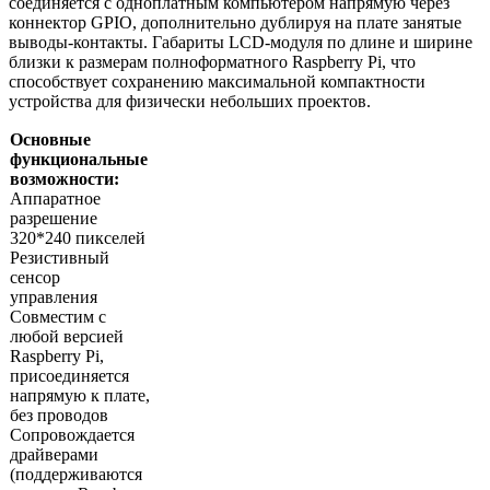
соединяется с одноплатным компьютером напрямую через
коннектор GPIO, дополнительно дублируя на плате занятые
выводы-контакты. Габариты LCD-модуля по длине и ширине
близки к размерам полноформатного Raspberry Pi, что
способствует сохранению максимальной компактности
устройства для физически небольших проектов.
Основные
функциональные
возможности:
Аппаратное
разрешение
320*240 пикселей
Резистивный
сенсор
управления
Совместим с
любой версией
Raspberry Pi,
присоединяется
напрямую к плате,
без проводов
Сопровождается
драйверами
(поддерживаются