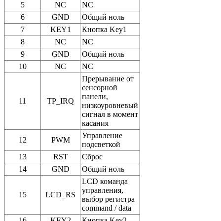
5
NC
NC
6
GND
Общий ноль
7
KEY1
Кнопка Key1
8
NC
NC
9
GND
Общий ноль
10
NC
NC
Прерывание от
сенсорной
панели,
11
TP_IRQ
низкоуровневый
сигнал в момент
касания
Управление
12
PWM
подсветкой
13
RST
Сброс
14
GND
Общий ноль
LCD команда
управления,
15
LCD_RS
выбор регистра
command / data
16
KEY2
Кнопка Key2