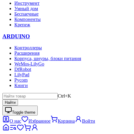
Инструмент
Умный дом
Беспаечные
Компоненты
Крепеж
ARDUINO
Контроллеры
Расширения
Корпуса, шнуры, блоки питания
WeMos-LilyGo
DfRobot
LilyPad
Pycom
Книги
Ctrl+K
Найти
Toggle theme
О нас
Избранное
Корзина
Войти