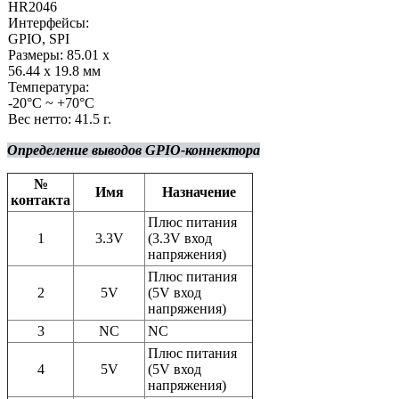
HR2046
Интерфейсы:
GPIO, SPI
Размеры: 85.01 х
56.44 х 19.8 мм
Температура:
-20°С ~ +70°C
Вес нетто: 41.5 г.
Определение выводов GPIO-коннектора
№
Имя
Назначение
контакта
Плюс питания
1
3.3V
(3.3V вход
напряжения)
Плюс питания
2
5V
(5V вход
напряжения)
3
NC
NC
Плюс питания
4
5V
(5V вход
напряжения)