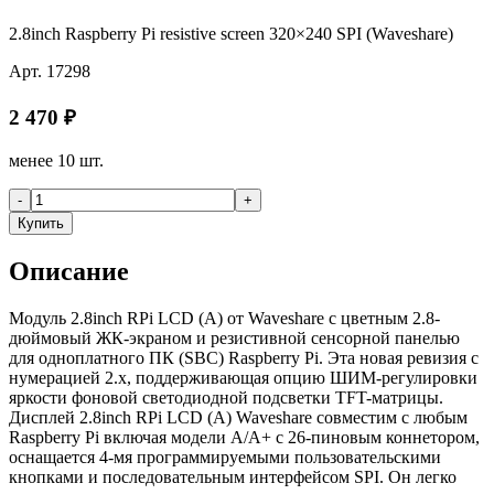
2.8inch Raspberry Pi resistive screen 320×240 SPI (Waveshare)
Арт.
17298
2 470
₽
менее 10 шт.
-
+
Купить
Описание
Модуль 2.8inch RPi LCD (A) от Waveshare с цветным 2.8-
дюймовый ЖК-экраном и резистивной сенсорной панелью
для одноплатного ПК (SBC) Raspberry Pi. Эта новая ревизия с
нумерацией 2.x, поддерживающая опцию ШИМ-регулировки
яркости фоновой светодиодной подсветки TFT-матрицы.
Дисплей 2.8inch RPi LCD (A) Waveshare совместим с любым
Raspberry Pi включая модели A/A+ c 26-пиновым коннетором,
оснащается 4-мя программируемыми пользовательскими
кнопками и последовательным интерфейсом SPI. Он легко