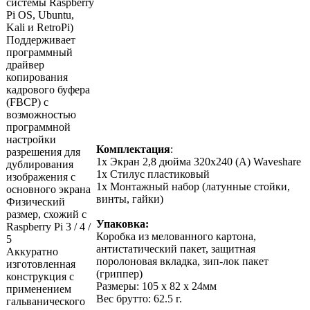
системы Raspberry
Pi OS, Ubuntu,
Kali и RetroPi)
Поддерживает
программный
драйвер
копирования
кадрового буфера
(FBCP) с
возможностью
программной
настройки
Комплектация
:
разрешения для
1х Экран 2,8 дюйма 320х240 (А) Waveshare
дублирования
1x Стилус пластиковый
изображения с
1х Монтажный набор (латунные стойки,
основного экрана
винты, гайки)
Физический
размер, схожий с
Упаковка:
Raspberry Pi 3 / 4 /
Коробка из мелованного картона,
5
антистатический пакет, защитная
Аккуратно
поролоновая вкладка, зип-лок пакет
изготовленная
(гриппер)
конструкция с
Размеры: 105 х 82 х 24мм
применением
Вес брутто: 62.5 г.
гальванического